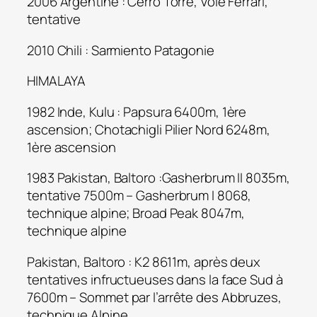
2006 Argentine : Cerro Torre, Voie Ferrari,
tentative
2010 Chili : Sarmiento Patagonie
HIMALAYA
1982 Inde, Kulu : Papsura 6400m, 1ère
ascension; Chotachigli Pilier Nord 6248m,
1ère ascension
1983 Pakistan, Baltoro :Gasherbrum II 8035m,
tentative 7500m – Gasherbrum I 8068,
technique alpine; Broad Peak 8047m,
technique alpine
Pakistan, Baltoro : K2 8611m, après deux
tentatives infructueuses dans la face Sud à
7600m – Sommet par l’arrête des Abbruzes,
technique Alpine